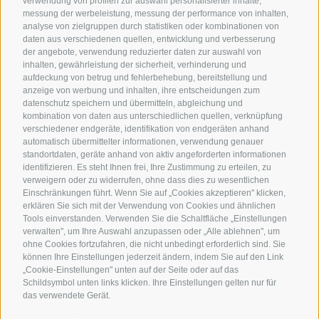
verwendung von profilen zur auswahl personalisierter inhalte,
messung der werbeleistung, messung der performance von inhalten,
analyse von zielgruppen durch statistiken oder kombinationen von
daten aus verschiedenen quellen, entwicklung und verbesserung
der angebote, verwendung reduzierter daten zur auswahl von
inhalten, gewährleistung der sicherheit, verhinderung und
La Villetta
aufdeckung von betrug und fehlerbehebung, bereitstellung und
anzeige von werbung und inhalten, ihre entscheidungen zum
Dolomitenstraße 23
datenschutz speichern und übermitteln, abgleichung und
I-39034 Toblach
kombination von daten aus unterschiedlichen quellen, verknüpfung
verschiedener endgeräte, identifikation von endgeräten anhand
IT01502170218
automatisch übermittelter informationen, verwendung genauer
Tel.:
+39 0474 972 101
standortdaten, geräte anhand von aktiv angeforderten informationen
identifizieren. Es steht Ihnen frei, Ihre Zustimmung zu erteilen, zu
info@la-villetta.it
verweigern oder zu widerrufen, ohne dass dies zu wesentlichen
CIN: IT021028A13LYKVH4Y
Einschränkungen führt. Wenn Sie auf „Cookies akzeptieren" klicken,
erklären Sie sich mit der Verwendung von Cookies und ähnlichen
Tools einverstanden. Verwenden Sie die Schaltfläche „Einstellungen
Impressum
verwalten", um Ihre Auswahl anzupassen oder „Alle ablehnen", um
Cookie-Richtlinie
ohne Cookies fortzufahren, die nicht unbedingt erforderlich sind. Sie
Privacy
können Ihre Einstellungen jederzeit ändern, indem Sie auf den Link
„Cookie-Einstellungen" unten auf der Seite oder auf das
Cookie Präferenzen
Schildsymbol unten links klicken. Ihre Einstellungen gelten nur für
das verwendete Gerät.
Instagram