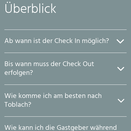
Überblick
Ab wann ist der Check In möglich?
Sie können zwischen 15.00 Uhr und 19.00 Uhr an der
Bis wann muss der Check Out
Rezeption unseres Parkhotel Bellevue einchecken. Auf
erfolgen?
Anfrage auch später nach Vereinbarung.
Zwischen 08.00 Uhr und 11.00 Uhr.
Wie komme ich am besten nach
Toblach?
Wir vertrauen auf die Intelligenz von
Google Maps
: Ob mit
Wie kann ich die Gastgeber während
dem eigenen Fahrzeug, den öffentlichen Verkehrsmitteln, zu