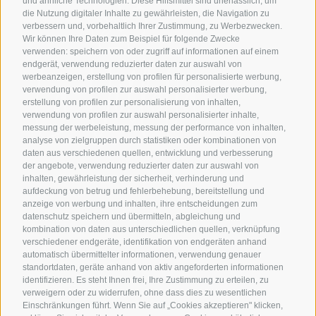
und ähnliche Technologien. Diese Hilfsmittel sind unerlässlich, um
die Nutzung digitaler Inhalte zu gewährleisten, die Navigation zu
Gesamtbetrages werden in Rechnung gestellt.
verbessern und, vorbehaltlich Ihrer Zustimmung, zu Werbezwecken.
Wir empfehlen Ihnen den Abschluss einer
Wir können Ihre Daten zum Beispiel für folgende Zwecke
Reiserücktrittsabsicherung.
verwenden: speichern von oder zugriff auf informationen auf einem
endgerät, verwendung reduzierter daten zur auswahl von
werbeanzeigen, erstellung von profilen für personalisierte werbung,
verwendung von profilen zur auswahl personalisierter werbung,
erstellung von profilen zur personalisierung von inhalten,
verwendung von profilen zur auswahl personalisierter inhalte,
messung der werbeleistung, messung der performance von inhalten,
analyse von zielgruppen durch statistiken oder kombinationen von
daten aus verschiedenen quellen, entwicklung und verbesserung
der angebote, verwendung reduzierter daten zur auswahl von
inhalten, gewährleistung der sicherheit, verhinderung und
La Villetta
aufdeckung von betrug und fehlerbehebung, bereitstellung und
anzeige von werbung und inhalten, ihre entscheidungen zum
Dolomitenstraße 23
datenschutz speichern und übermitteln, abgleichung und
I-39034 Toblach
kombination von daten aus unterschiedlichen quellen, verknüpfung
verschiedener endgeräte, identifikation von endgeräten anhand
IT01502170218
automatisch übermittelter informationen, verwendung genauer
Tel.:
+39 0474 972 101
standortdaten, geräte anhand von aktiv angeforderten informationen
identifizieren. Es steht Ihnen frei, Ihre Zustimmung zu erteilen, zu
info@la-villetta.it
verweigern oder zu widerrufen, ohne dass dies zu wesentlichen
CIN: IT021028A13LYKVH4Y
Einschränkungen führt. Wenn Sie auf „Cookies akzeptieren" klicken,