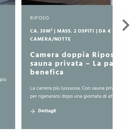
RIPOSO
CA. 30M² | MASS. 2 OSPITI | DA € 230,00 A
CAMERA/NOTTE
Camera doppia Riposo con
sauna privata – La pausa
benefica
più
La camera più lussuosa. Con sauna privata e spazi
per rigenerarsi dopo una giornata di attività… ...
Dettagli