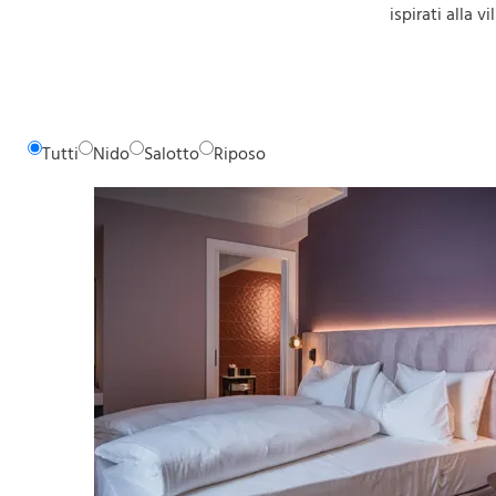
ispirati alla v
Tutti
Nido
Salotto
Riposo