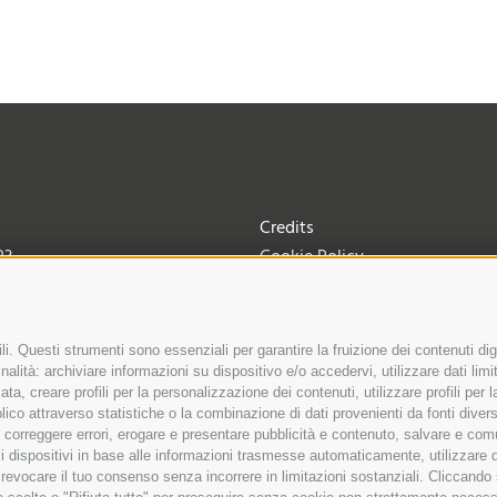
Credits
23
Cookie Policy
iaco
Privacy
Preferenze Cookies
972 101
i. Questi strumenti sono essenziali per garantire la fruizione dei contenuti dig
ta.it
alità: archiviare informazioni su dispositivo e/o accedervi, utilizzare dati limita
zata, creare profili per la personalizzazione dei contenuti, utilizzare profili per
8A13LYKVH4Y
co attraverso statistiche o la combinazione di dati provenienti da fonti diverse, 
i, correggere errori, erogare e presentare pubblicità e contenuto, salvare e co
are i dispositivi in base alle informazioni trasmesse automaticamente, utilizzare 
o revocare il tuo consenso senza incorrere in limitazioni sostanziali. Cliccando