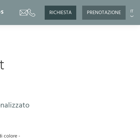
IT
OS
RICHIESTA
PRENOTAZIONE
t
onalizzato
i colore -