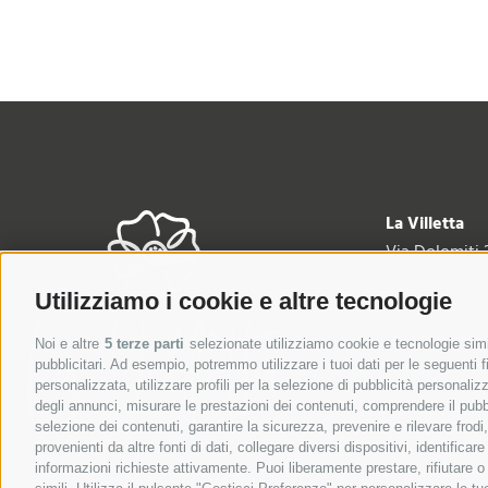
La Villetta
Via Dolomiti 
I-39034 Dobb
Utilizziamo i cookie e altre tecnologie
IT01502170218
Tel.:
+39 0474 
Noi e altre
5 terze parti
selezionate utilizziamo cookie e tecnologie simil
info@la-villet
pubblicitari. Ad esempio, potremmo utilizzare i tuoi dati per le seguenti fin
personalizzata, utilizzare profili per la selezione di pubblicità personaliz
CIN: IT02102
degli annunci, misurare le prestazioni dei contenuti, comprendere il pubbli
selezione dei contenuti, garantire la sicurezza, prevenire e rilevare frod
provenienti da altre fonti di dati, collegare diversi dispositivi, identific
informazioni richieste attivamente. Puoi liberamente prestare, rifiutare 